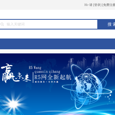
Hi~请
[
登录
] [
免费注
搜 