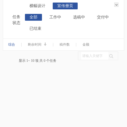
横幅设计
宣传册页
任务
全部
工作中
选稿中
交付中
状态
已结束
|
|
|
综合
剩余时间
稿件数
金额
显示 1~ 10 项 共 0 个任务