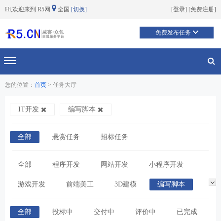
Hi,欢迎来到 R5网
全国
[切换]
[
登录
] [
免费注册
]
免费发布任务
切换导航
您的位置：
首页
> 任务大厅
IT开发
编写脚本
全部
悬赏任务
招标任务
全部
程序开发
网站开发
小程序开发
游戏开发
前端美工
3D建模
编写脚本
全部
投标中
交付中
评价中
已完成