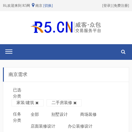
Hi,欢迎来到 R5网
南京
[切换]
[
登录
] [
免费注册
]
切换导航
南京需求
已选
分类
家装/建筑
二手房装修
任务
全部
别墅设计
商场装修
分类
店面装修设计
办公装修设计