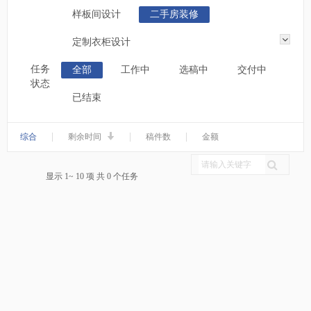
样板间设计
二手房装修
定制衣柜设计
任务
全部
工作中
选稿中
交付中
状态
已结束
|
|
|
综合
剩余时间
稿件数
金额
显示 1~ 10 项 共 0 个任务