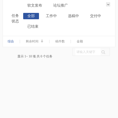
软文发布
论坛推广
任务
全部
工作中
选稿中
交付中
状态
已结束
|
|
|
综合
剩余时间
稿件数
金额
显示 1~ 10 项 共 0 个任务