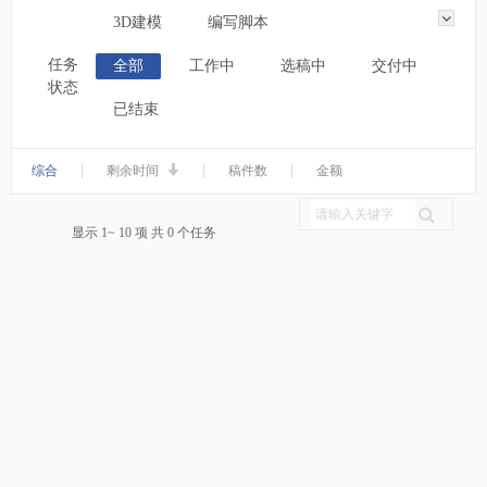
3D建模
编写脚本
任务
全部
工作中
选稿中
交付中
状态
已结束
|
|
|
综合
剩余时间
稿件数
金额
显示 1~ 10 项 共 0 个任务