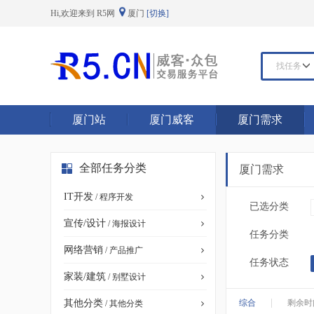
Hi,欢迎来到 R5网
厦门
[切换]
找任务
厦门站
厦门威客
厦门需求
全部任务分类
厦门需求
IT开发
/ 程序开发
已选分类
宣传/设计
/ 海报设计
任务分类
网络营销
/ 产品推广
任务状态
家装/建筑
/ 别墅设计
|
其他分类
综合
剩余时
/ 其他分类