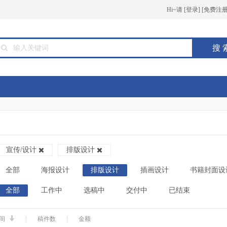
Hi~请
[
登录
] [
免费注
搜 
宣传/设计
排版设计
全部
海报设计
排版设计
插画设计
书籍封面设
全部
工作中
选稿中
交付中
已结束
|
|
间
稿件数
金额