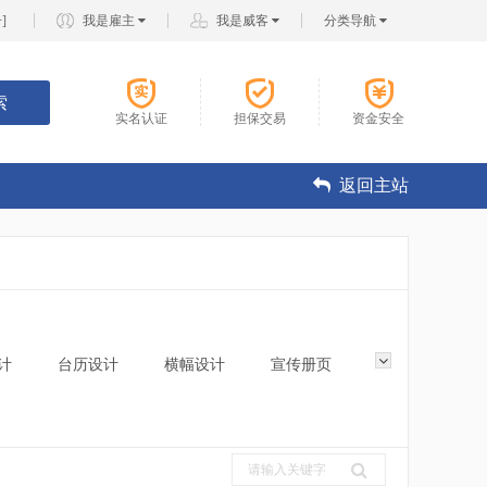
册
]
我是雇主
我是威客
分类导航
索
实名认证
担保交易
资金安全
返回主站
计
台历设计
横幅设计
宣传册页