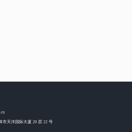
.cn
市天洋国际大厦 20 层 22 号