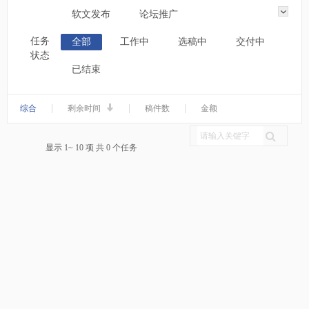
软文发布
论坛推广
任务
全部
工作中
选稿中
交付中
状态
已结束
|
|
|
综合
剩余时间
稿件数
金额
显示 1~ 10 项 共 0 个任务