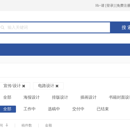
Hi~请
[
登录
] [
免费注
搜 
宣传/设计
电路设计
全部
海报设计
排版设计
插画设计
书籍封面设
全部
工作中
选稿中
交付中
已结束
|
|
间
稿件数
金额