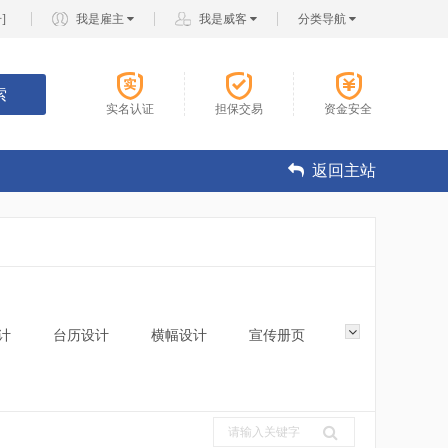
册
]
我是雇主
我是威客
分类导航
索
实名认证
担保交易
资金安全
返回主站
计
台历设计
横幅设计
宣传册页