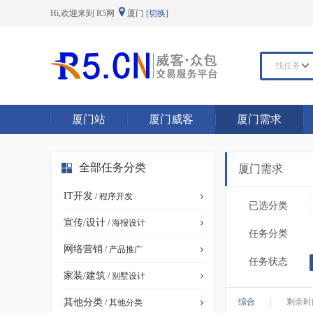
Hi,欢迎来到 R5网
厦门
[切换]
找任务
厦门站
厦门威客
厦门需求
全部任务分类
厦门需求
IT开发
/ 程序开发
已选分类
宣传/设计
/ 海报设计
任务分类
网络营销
/ 产品推广
任务状态
家装/建筑
/ 别墅设计
|
其他分类
综合
剩余时
/ 其他分类