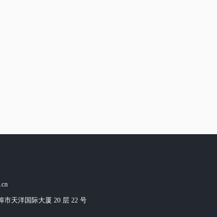
.cn
市天洋国际大厦 20 层 22 号